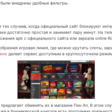
 были внедрены удобные фильтры.
я тех случаев, когда официальный сайт блокируют инт
вке достаточно простая и занимает пару минут. На те
ожения apk с официального сайта или зеркала online Ro
образная игровая линия, где можно крутить слоты, зар
зино
делает сервис доступным в круглосуточном режим
предлагает обменять их в магазине Пин Ап. В этом сл
же в букмекерской конторе есть программа лояльност