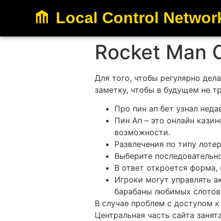
Local Control Networ
Rocket Man 
Для того, чтобы регулярно дел
заметку, чтобы в будущем не т
Про пин ап бет узнал неда
Пин Ап – это онлайн кази
возможности.
Развлечения по типу лотер
Выберите последовательно
В ответ откроется форма,
Игроки могут управлять а
барабаны любимых слотов
В случае проблем с доступом к
Центральная часть сайта занят