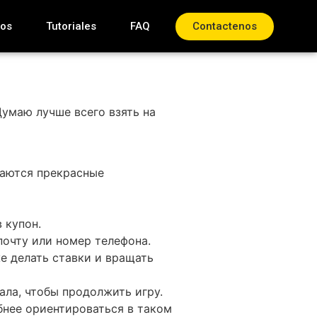
tos
Tutoriales
FAQ
Contactenos
Думаю лучше всего взять на
ваются прекрасные
 купон.
почту или номер телефона.
е делать ставки и вращать
ала, чтобы продолжить игру.
бнее ориентироваться в таком