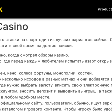
k
Produc
Casino
ать ставки на спорт один из лучших вариантов сейчас. 
ратить своё время на долгие поиски.
вно, когда смотрел обзоры казино.
но, где перед каждым любителем испытать азарт откры
еи, кено, колеса фортуны, монополии, костей.
 несколько исходов в разных матчах и они добавятся в
 где нужно выбрать валюту, вписать свою электронную 
ккаунтом, вносить депозит и выводить выигрыш, а такж
 в любом удобном месте.
 официальному сайту, пользователи, обычно, ищут зерк
а каталогом игрового контента. Чтобы игроку было удо