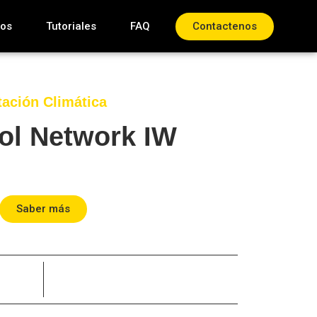
tos
Tutoriales
FAQ
Contactenos
tación Climática
ol Network IW
Saber más