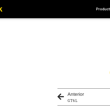
k
Produc
Anterior
GT6L