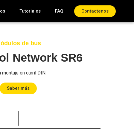
tos
Tutoriales
FAQ
Contactenos
ódulos de bus
rol Network SR6
montaje en carril DIN.
Saber más