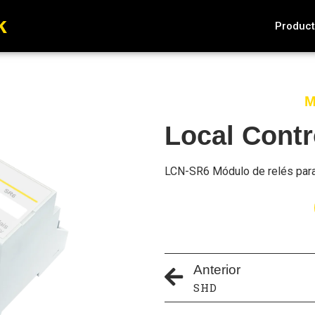
k
Produc
M
Local Cont
LCN-SR6 Módulo de relés para 
Anterior
SHD